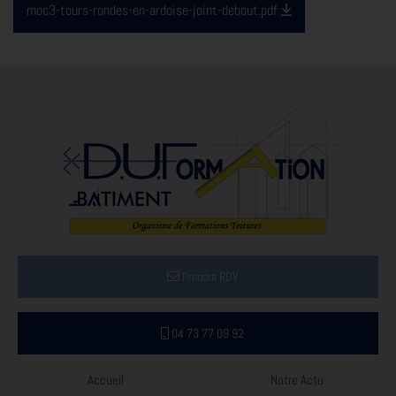
moc3-tours-rondes-en-ardoise-joint-debout.pdf
Prendre RDV
04 73 77 09 92
Accueil
Notre Actu