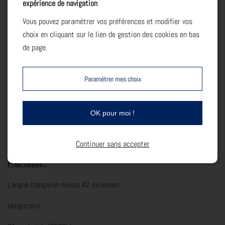
expérience de navigation
Suivi et évaluation :
Vous pouvez paramétrer vos préférences et modifier vos
choix en cliquant sur le lien de gestion des cookies en bas
Feuilles d'émargements : signature par demi-journée. Livrets
de page.
individuels de suivi.
Évaluations théoriques et techniques en cours de formation.
Paramétrer mes choix
Attestation de formation.
Questionnaire de satisfaction. Suivi post-formation.
OK pour moi !
Débouche à une embauche en tant que aide manœuvre et/ou
technicien dans le domaine.
Continuer sans accepter
Prés-requis :
Langue française niveau A2 minimum
obligatoire,