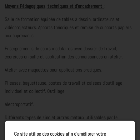
Moyens Pédagogiques, techniques et d’encadrement :
Salle de formation équipée de tables à dessin, ordinateurs et
vidéoprojecteurs. Apports théoriques et remise de supports papiers
aux apprenants.
Enseignements de cours modulaires avec dossier de travail,
exercices en salle et application des connaissances en atelier.
Atelier avec maquettes pour applications pratiques.
Plieuses, baguetteuse, postes de travail et caisses d’outillage
individuel et collectif. Outillage
électroportatif.
Différents types de zinc et autres métaux utilisables par le
zingueur. Bardeaux en châtaignier et en mélèze.
Ce site utilise des cookies afin d’améliorer votre
Caisses d’outillage individuelles.