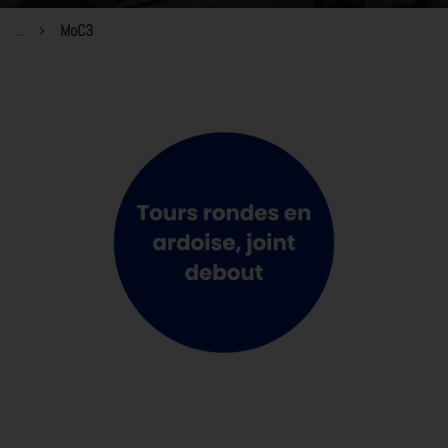
...
MoC3