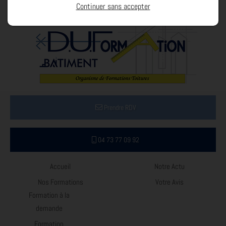
Continuer sans accepter
Prendre RDV
04 73 77 09 92
Accueil
Notre Actu
Nos Formations
Votre Avis
Formation à la
demande
Formation