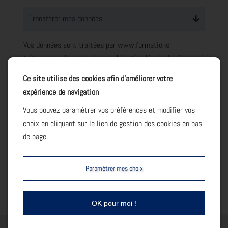
Transférer mes données
Vos données sont traitées par www.formations-
toitures.com le cadre de son obligation légale de réponse à
vos demandes d'exercices de droits. Les destinataires
Ce site utilise des cookies afin d’améliorer votre
sont www.formations-toitures.com et son sous-traitant
expérience de navigation
en charge de la gestion du serveur web (Ovh). Pour plus
Vous pouvez paramétrer vos préférences et modifier vos
d'informations sur le traitement de vos données et
choix en cliquant sur le lien de gestion des cookies en bas
l'exercice de vos droits, reportez-vous à notre
politique de
de page.
confidentialité
.
Paramétrer mes choix
Envoyer
OK pour moi !