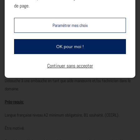
de page.
Suivi et évaluation :
Paramétrer mes choix
Feuilles d'émargements : signature par demi-journée. Livrets individuels de suivi.
Évaluations théoriques et techniques en cours de formation. Attestation de
OK pour moi !
formation.
Continuer sans accepter
Questionnaire de satisfaction. Suivi post-formation.
Débouche à une embauche en tant que aide manœuvre et/ou technicien dans le
domaine.
Prés-requis:
Langue française niveau A2 minimum obligatoire, B1 souhaité.
(CECRL
).
Être motivé.