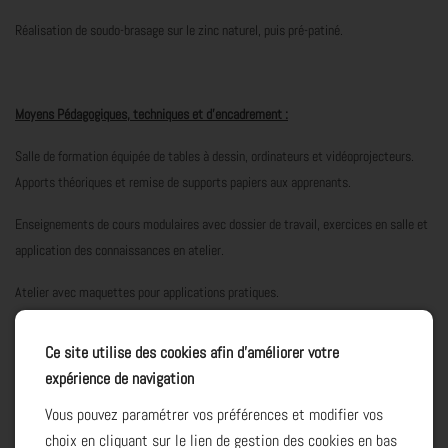
Réalisation de soudo-brasage sur le zinc naturel, puis pré-patiné.
Moyens Pédagogiques, techniques et d’encadrement :
Salle de formation équipée de tables à dessin, ordinateurs et vidéoprojecteurs.
Apports théoriques et remise de supports papiers aux apprenants.
Enseignements de cours modulaires avec dossier de travail, exercices en salle et
application des connaissances en atelier.
Atelier avec maquettes pour applications pratiques.
Plieuses, baguetteuse, postes de travail. Outillage électroportatif. Différents
Ce site utilise des cookies afin d’améliorer votre
types de zinc et autres métaux utilisables par le zingueur. Caisses d’outillage
expérience de navigation
individuelles.
Vous pouvez paramétrer vos préférences et modifier vos
Techniques de recherche d’emploi.
choix en cliquant sur le lien de gestion des cookies en bas