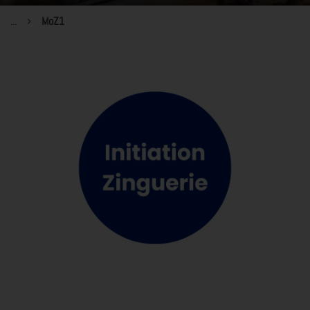
...
MoZ1