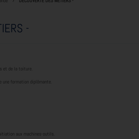
ande
DÉCOUVERTE DES MÉTIERS -
IERS -
 et de la toiture.
re une formation diplômante.
itiation aux machines-outils.