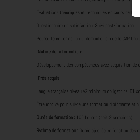
Évaluations théoriques et techniques en cours de form
Questionnaire de satisfaction. Suivi post-formation.
Poursuite en formation diplômante tel que le CAP Charp
Nature de la formation:
Développement des compétences avec acquisition de co
Prés-requis:
Langue française niveau A2 minimum obligatoire, B1 s
Être motivé pour suivre une formation diplômante afin 
Durée de formation :
105 heures (soit 3 semaines) .
Rythme de formation :
Durée ajustée en fonction des r