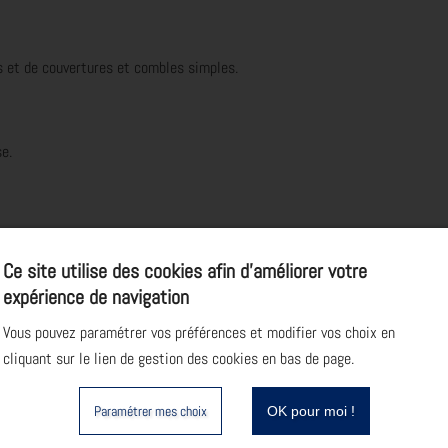
 et de couvertures et combles simples.
e.
Ce site utilise des cookies afin d’améliorer votre
eurs et vidéoprojecteurs. Apports théoriques et remise de supports papier
expérience de navigation
ail, exercices en salle et application des connaissances en atelier.
Vous pouvez paramétrer vos préférences et modifier vos choix en
cliquant sur le lien de gestion des cookies en bas de page.
Paramétrer mes choix
OK pour moi !
vret individuel de suivi.