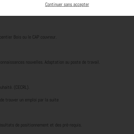
Continuer sans accepter
ation. Attestation de formation.
entier Bois ou le CAP couvreur.
nnaissances nouvelles. Adaptation au poste de travail.
ouhaité.
(CECRL
).
de trouver un emploi par la suite
ésultats de positionnement et des pré-requis.