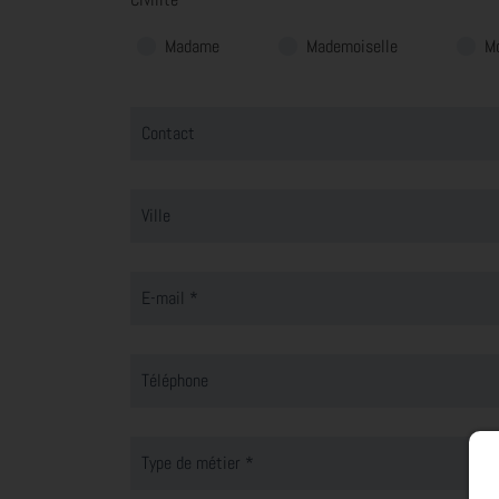
Madame
Mademoiselle
M
Contact
Ville
E-mail *
Téléphone
Type de métier *