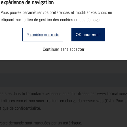
expérience de navigation
Vous pouvez paramétrer vos préférences et modifier vos choix en
cliquant sur le lien de gestion des cookies en bas de page.
Paramétrer mes choix
OK pour moi !
Continuer sans accepter
 saisies dans le formulaire ci-dessus soient utilisées par www.formations
oitures.com et son sous-traitant en charge du serveur web (Ovh). Pour pl
itique de confidentialité
.
votre demande sont marquées par un astérisque.