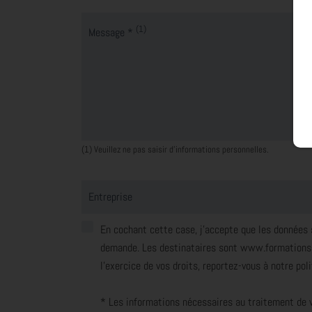
(1)
Message *
(1) Veuillez ne pas saisir d'informations personnelles.
Entreprise
En cochant cette case, j’accepte que les données
demande. Les destinataires sont www.formations-t
l'exercice de vos droits, reportez-vous à notre
pol
* Les informations nécessaires au traitement de 